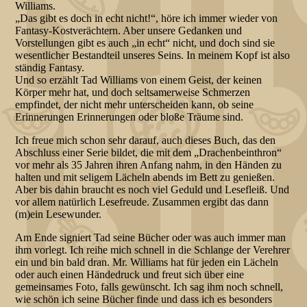
Williams.
„Das gibt es doch in echt nicht!“, höre ich immer wieder von
Fantasy-Kostverächtern. Aber unsere Gedanken und
Vorstellungen gibt es auch „in echt“ nicht, und doch sind sie
wesentlicher Bestandteil unseres Seins. In meinem Kopf ist also
ständig Fantasy.
Und so erzählt Tad Williams von einem Geist, der keinen
Körper mehr hat, und doch seltsamerweise Schmerzen
empfindet, der nicht mehr unterscheiden kann, ob seine
Erinnerungen Erinnerungen oder bloße Träume sind.
Ich freue mich schon sehr darauf, auch dieses Buch, das den
Abschluss einer Serie bildet, die mit dem „Drachenbeinthron“
vor mehr als 35 Jahren ihren Anfang nahm, in den Händen zu
halten und mit seligem Lächeln abends im Bett zu genießen.
Aber bis dahin braucht es noch viel Geduld und Lesefleiß. Und
vor allem natürlich Lesefreude. Zusammen ergibt das dann
(m)ein Lesewunder.
Am Ende signiert Tad seine Bücher oder was auch immer man
ihm vorlegt. Ich reihe mich schnell in die Schlange der Verehrer
ein und bin bald dran. Mr. Williams hat für jeden ein Lächeln
oder auch einen Händedruck und freut sich über eine
gemeinsames Foto, falls gewünscht. Ich sag ihm noch schnell,
wie schön ich seine Bücher finde und dass ich es besonders