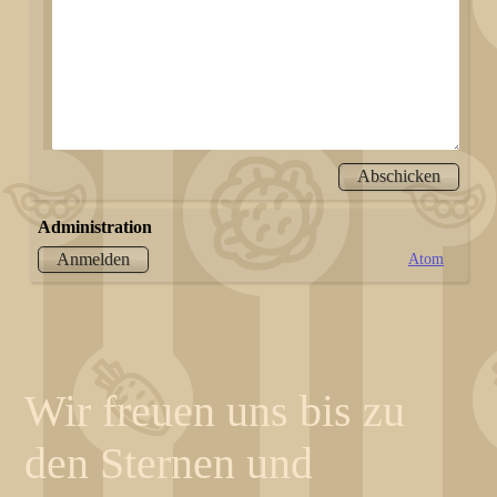
Administration
Atom
Anmelden
Wir freuen uns bis zu
den Sternen und