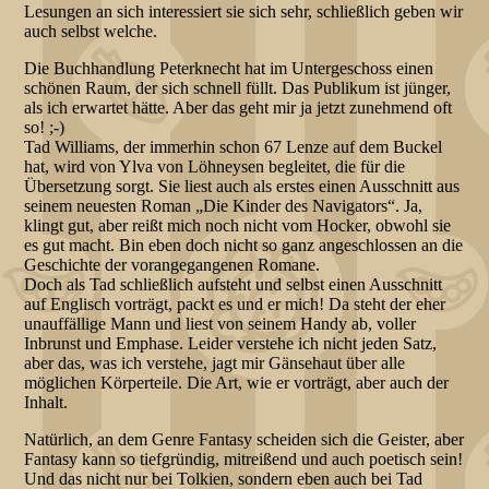
Lesungen an sich interessiert sie sich sehr, schließlich geben wir
auch selbst welche.
Die Buchhandlung Peterknecht hat im Untergeschoss einen
schönen Raum, der sich schnell füllt. Das Publikum ist jünger,
als ich erwartet hätte. Aber das geht mir ja jetzt zunehmend oft
so! ;-)
Tad Williams, der immerhin schon 67 Lenze auf dem Buckel
hat, wird von Ylva von Löhneysen begleitet, die für die
Übersetzung sorgt. Sie liest auch als erstes einen Ausschnitt aus
seinem neuesten Roman „Die Kinder des Navigators“. Ja,
klingt gut, aber reißt mich noch nicht vom Hocker, obwohl sie
es gut macht. Bin eben doch nicht so ganz angeschlossen an die
Geschichte der vorangegangenen Romane.
Doch als Tad schließlich aufsteht und selbst einen Ausschnitt
auf Englisch vorträgt, packt es und er mich! Da steht der eher
unauffällige Mann und liest von seinem Handy ab, voller
Inbrunst und Emphase. Leider verstehe ich nicht jeden Satz,
aber das, was ich verstehe, jagt mir Gänsehaut über alle
möglichen Körperteile. Die Art, wie er vorträgt, aber auch der
Inhalt.
Natürlich, an dem Genre Fantasy scheiden sich die Geister, aber
Fantasy kann so tiefgründig, mitreißend und auch poetisch sein!
Und das nicht nur bei Tolkien, sondern eben auch bei Tad